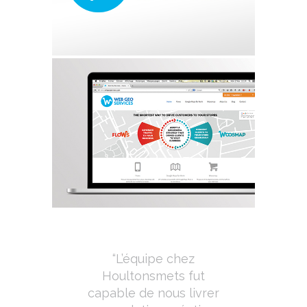
“L’équipe chez
Houltonsmets fut
capable de nous livrer