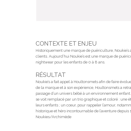
CONTEXTE ET ENJEU
Historiquement une marque de puériculture, Noukie’s a d
clients. Aujourd’hui Noukie’s est une marque de puéricu
nightwear pour les enfants de 0 à 8 ans.
RÉSULTAT
Noukie’s a fait appel à Houltonsmets afin de faire évolue
de la marque et à son expérience, Houltonsmets a retrava
passage d’un univers bébé à un environnement enfant.
se voit remplacé par un trio graphique et coloré : une 
leurs enfants ; un cœur, pour rappeler l’amour, notam
historique et héro incontournable de l’aventure depui
Noukies/Archimède